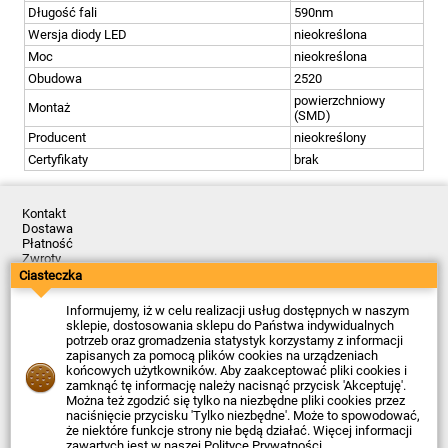
Długość fali
590nm
Wersja diody LED
nieokreślona
Moc
nieokreślona
Obudowa
2520
powierzchniowy
Montaż
(SMD)
Producent
nieokreślony
Certyfikaty
brak
Kontakt
Dostawa
Płatność
Zwroty
Reklamacje
Ciasteczka
Regulamin
Polityka Prywatności
Informujemy, iż w celu realizacji usług dostępnych w naszym
O Firmie
sklepie, dostosowania sklepu do Państwa indywidualnych
potrzeb oraz gromadzenia statystyk korzystamy z informacji
Data ostatniej aktualizacji: 2026-08-07
zapisanych za pomocą plików cookies na urządzeniach
© Firma Piekarz Sp. z o.o. 2000-2026
końcowych użytkowników. Aby zaakceptować pliki cookies i
zamknąć tę informację należy nacisnąć przycisk 'Akceptuję'.
Sklep elektroniczny Firma Piekarz Sp. z o.o.
Można też zgodzić się tylko na niezbędne pliki cookies przez
ul. Wólczyńska 206
naciśnięcie przycisku 'Tylko niezbędne'. Może to spowodować,
01-919 Warszawa
że niektóre funkcje strony nie będą działać. Więcej informacji
NIP: 118-15-77-240
zawartych jest w naszej
Polityce Prywatności
.