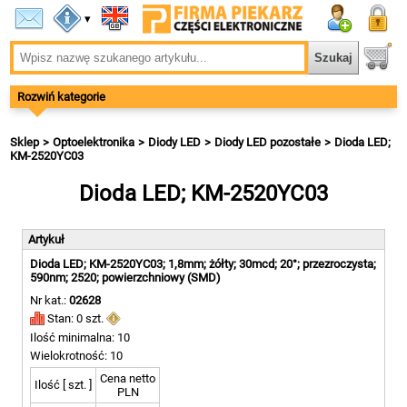
▾
Rozwiń kategorie
Sklep
Optoelektronika
Diody LED
Diody LED pozostałe
Dioda LED;
KM-2520YC03
Dioda LED; KM-2520YC03
Artykuł
Dioda LED; KM-2520YC03; 1,8mm; żółty; 30mcd; 20°; przezroczysta;
590nm; 2520; powierzchniowy (SMD)
Nr kat.:
02628
Stan: 0 szt.
Ilość minimalna: 10
Wielokrotność: 10
Cena netto
Ilość [ szt. ]
PLN