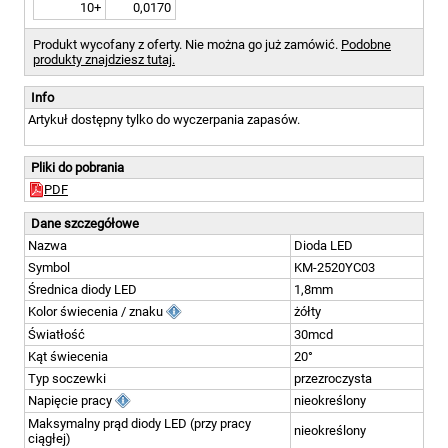
10+
0,0170
Produkt wycofany z oferty. Nie można go już zamówić.
Podobne
produkty znajdziesz tutaj.
Info
Artykuł dostępny tylko do wyczerpania zapasów.
Pliki do pobrania
PDF
Dane szczegółowe
Nazwa
Dioda LED
Symbol
KM-2520YC03
Średnica diody LED
1,8mm
Kolor świecenia / znaku
żółty
Światłość
30mcd
Kąt świecenia
20°
Typ soczewki
przezroczysta
Napięcie pracy
nieokreślony
Maksymalny prąd diody LED (przy pracy
nieokreślony
ciągłej)