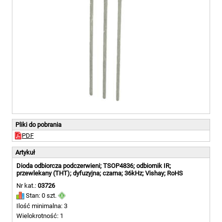
Pliki do pobrania
PDF
Artykuł
Dioda odbiorcza podczerwieni; TSOP4836; odbiornik IR;
przewlekany (THT); dyfuzyjna; czarna; 36kHz; Vishay; RoHS
Nr kat.:
03726
Stan: 0 szt.
Ilość minimalna: 3
Wielokrotność: 1