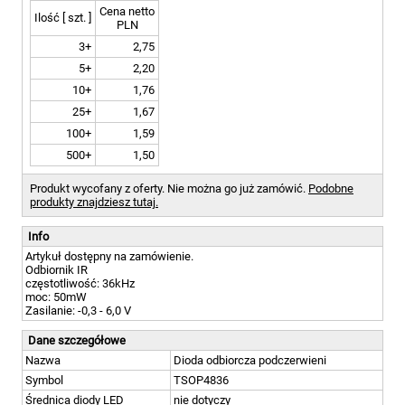
Cena netto
Ilość [ szt. ]
PLN
3+
2,75
5+
2,20
10+
1,76
25+
1,67
100+
1,59
500+
1,50
Produkt wycofany z oferty. Nie można go już zamówić.
Podobne
produkty znajdziesz tutaj.
Info
Artykuł dostępny na zamówienie.
Odbiornik IR
częstotliwość: 36kHz
moc: 50mW
Zasilanie: -0,3 - 6,0 V
Dane szczegółowe
Nazwa
Dioda odbiorcza podczerwieni
Symbol
TSOP4836
Średnica diody LED
nie dotyczy