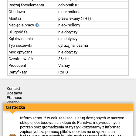
Rodzaj fotoelementu
odbiornik IR
Obudowa
nieokreślona
Montaż
przewlekany (THT)
Napięcie pracy
nieokreślony
Długość fali
nie dotyczy
Kąt świecenia
nie dotyczy
Typ soczewki
dyfuzyjna; czarna
Moc optyczna
nie dotyczy
Częstotliwość
36kHz
Producent
Vishay
Certyfikaty
RoHS
Kontakt
Dostawa
Płatność
Zwroty
Reklamacje
Ciasteczka
Regulamin
Polityka Prywatności
Informujemy, iż w celu realizacji usług dostępnych w naszym
O Firmie
sklepie, dostosowania sklepu do Państwa indywidualnych
potrzeb oraz gromadzenia statystyk korzystamy z informacji
Data ostatniej aktualizacji: 2026-08-07
zapisanych za pomocą plików cookies na urządzeniach
© Firma Piekarz Sp. z o.o. 2000-2026