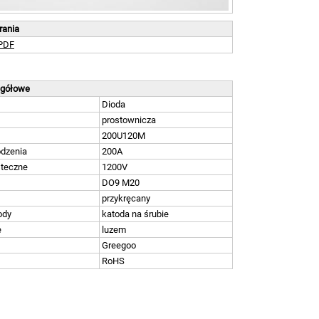
brania
PDF
egółowe
Dioda
prostownicza
200U120M
odzenia
200A
steczne
1200V
DO9 M20
przykręcany
ody
katoda na śrubie
e
luzem
Greegoo
RoHS