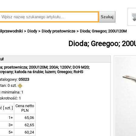
ółprzewodniki
Diody
Diody prostownicze
Dioda; Greegoo; 200U120M
Dioda; Greegoo; 20
kuł
a; prostownicza; 200U120M; 200A; 1200V; DO9 M20;
kręcany; katoda na śrubie; luzem; Greegoo; RoHS
atalogowy:
05023
tan: 0 szt.
ć minimalna: 1
okrotność: 1
Cena netto
ć [ szt. ]
PLN
1+
65,06
3+
62,65
5+
60,24