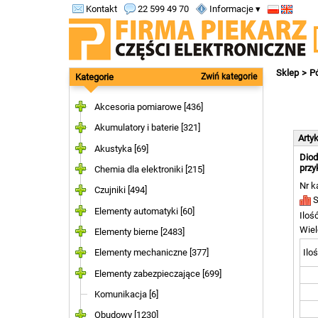
Kontakt
22 599 49 70
Informacje ▾
Sklep
P
Kategorie
Zwiń kategorie
Akcesoria pomiarowe [436]
Akumulatory i baterie [321]
Arty
Akustyka [69]
Diod
przy
Chemia dla elektroniki [215]
Nr k
Czujniki [494]
S
Elementy automatyki [60]
Iloś
Wiel
Elementy bierne [2483]
Iloś
Elementy mechaniczne [377]
Elementy zabezpieczające [699]
Komunikacja [6]
Obudowy [1230]