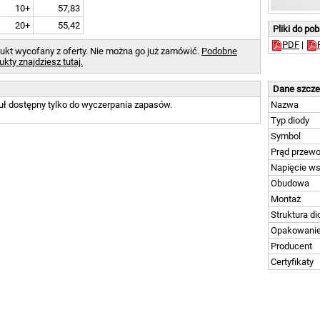
10+
57,83
20+
55,42
Pliki do po
PDF
|
ukt wycofany z oferty. Nie można go już zamówić.
Podobne
ukty znajdziesz tutaj.
Dane szcz
uł dostępny tylko do wyczerpania zapasów.
Nazwa
Typ diody
Symbol
Prąd przew
Napięcie w
Obudowa
Montaż
Struktura di
Opakowani
Producent
Certyfikaty