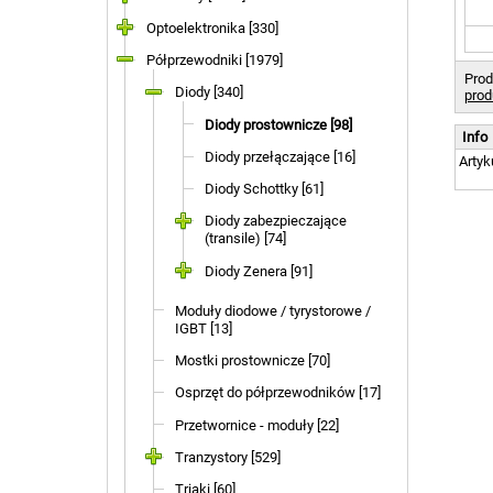
Optoelektronika [330]
Półprzewodniki [1979]
Prod
Diody [340]
prod
Diody prostownicze [98]
Info
Diody przełączające [16]
Artyk
Diody Schottky [61]
Diody zabezpieczające
(transile) [74]
Diody Zenera [91]
Moduły diodowe / tyrystorowe /
IGBT [13]
Mostki prostownicze [70]
Osprzęt do półprzewodników [17]
Przetwornice - moduły [22]
Tranzystory [529]
Triaki [60]