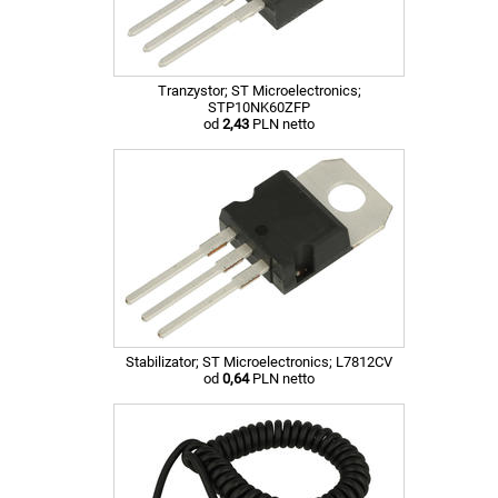
Tranzystor; ST Microelectronics;
STP10NK60ZFP
od
2,43
PLN netto
Stabilizator; ST Microelectronics; L7812CV
od
0,64
PLN netto