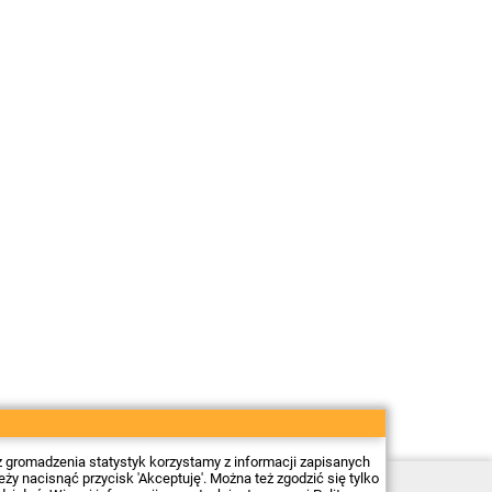
z gromadzenia statystyk korzystamy z informacji zapisanych
 nacisnąć przycisk 'Akceptuję'. Można też zgodzić się tylko
Sklep elektroniczny Firma Piekarz Sp. z o.o.