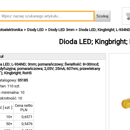
toelektronika
Diody LED
Diody LED 3mm
Dioda LED; Kingbright; L-934N
Dioda LED; Kingbright;
kuł
a LED; L-934ND; 3mm; pomarańczowy; Światłość: 8÷30mcd;
 dyfuzyjna; pomarańczowa; 2,05V; 25mA; 607nm; przewlekany
); Kingbright; RoHS
atalogowy:
05185
tan: 110 szt.
ć minimalna: 10
okrotność: 10
Cena netto
ć [ szt. ]
PLN
10+
0,6571
50+
0,5476