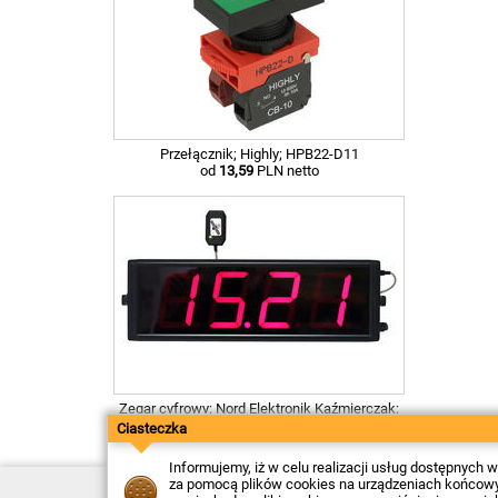
Przełącznik; Highly; HPB22-D11
od
13,59
PLN netto
Zegar cyfrowy; Nord Elektronik Kaźmierczak;
KZ320
Ciasteczka
od
1094,72
PLN netto
Informujemy, iż w celu realizacji usług dostępnych
za pomocą plików cookies na urządzeniach końcowych
Kontakt