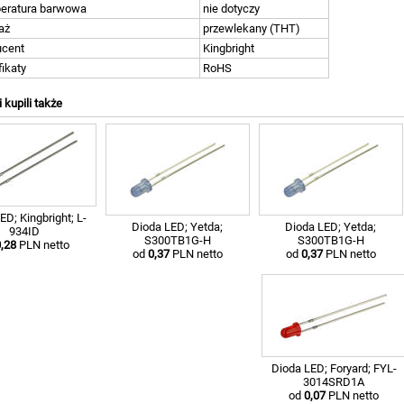
eratura barwowa
nie dotyczy
aż
przewlekany (THT)
ucent
Kingbright
fikaty
RoHS
i kupili także
ED; Kingbright; L-
Dioda LED; Yetda;
Dioda LED; Yetda;
934ID
S300TB1G-H
S300TB1G-H
,28
PLN netto
od
0,37
PLN netto
od
0,37
PLN netto
Dioda LED; Foryard; FYL-
3014SRD1A
od
0,07
PLN netto