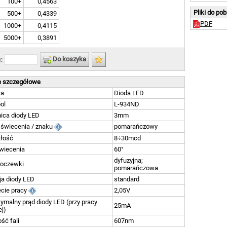
100+
0,4563
Pliki do po
500+
0,4339
PDF
1000+
0,4115
5000+
0,3891
Do koszyka
ć:
 szczegółowe
wa
Dioda LED
ol
L-934ND
ica diody LED
3mm
 świecenia / znaku
pomarańczowy
tłość
8÷30mcd
wiecenia
60°
dyfuzyjna;
soczewki
pomarańczowa
a diody LED
standard
ęcie pracy
2,05V
malny prąd diody LED (przy pracy
25mA
ej)
ść fali
607nm