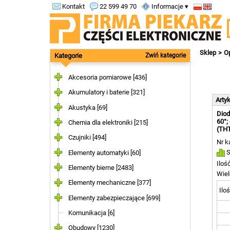
Kontakt
22 599 49 70
Informacje ▾
Sklep
Op
Kategorie
Zwiń kategorie
Akcesoria pomiarowe [436]
Akumulatory i baterie [321]
Arty
Akustyka [69]
Diod
60°;
Chemia dla elektroniki [215]
(THT
Czujniki [494]
Nr k
S
Elementy automatyki [60]
Iloś
Elementy bierne [2483]
Wiel
Elementy mechaniczne [377]
Iloś
Elementy zabezpieczające [699]
Komunikacja [6]
Obudowy [1230]