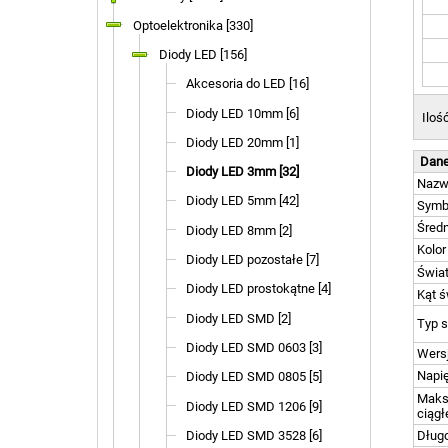
Optoelektronika [330]
Diody LED [156]
Akcesoria do LED [16]
Diody LED 10mm [6]
Iloś
Diody LED 20mm [1]
Dane
Diody LED 3mm [32]
Naz
Diody LED 5mm [42]
Symb
Średn
Diody LED 8mm [2]
Kolor
Diody LED pozostałe [7]
Świa
Diody LED prostokątne [4]
Kąt ś
Diody LED SMD [2]
Typ 
Diody LED SMD 0603 [3]
Wersj
Napi
Diody LED SMD 0805 [5]
Maksy
Diody LED SMD 1206 [9]
ciągł
Diody LED SMD 3528 [6]
Długo