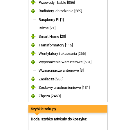
Przewody i kable [856]
Radiatory, chłodzenie [289]
Raspberry Pi [1]
Różne [21]
Smart Home [28]
Transformatory [115]
Wentylatory i akcesoria [266]
Wyposażenie warsztatowe [681]
Wzmacniacze antenowe [3]
Zasilacze [286]
Zestawy uruchomieniowe [131]
Złącza [2469]
Szybkie zakupy
Dodaj szybko artykuły do koszyka: