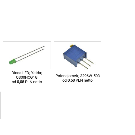
Dioda LED; Yetda;
Potencjometr; 3296W-503
Q300HCG1G
od
0,53
PLN netto
od
0,08
PLN netto