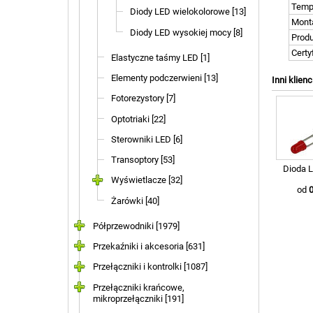
Temp
Diody LED wielokolorowe [13]
Mont
Diody LED wysokiej mocy [8]
Prod
Certy
Elastyczne taśmy LED [1]
Elementy podczerwieni [13]
Inni klienc
Fotorezystory [7]
Optotriaki [22]
Sterowniki LED [6]
Transoptory [53]
Dioda L
Wyświetlacze [32]
od
0
Żarówki [40]
Półprzewodniki [1979]
Przekaźniki i akcesoria [631]
Przełączniki i kontrolki [1087]
Przełączniki krańcowe,
mikroprzełączniki [191]