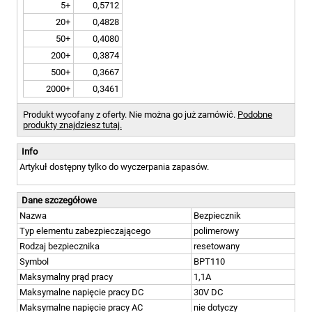
5+
0,5712
20+
0,4828
50+
0,4080
200+
0,3874
500+
0,3667
2000+
0,3461
Produkt wycofany z oferty. Nie można go już zamówić.
Podobne
produkty znajdziesz tutaj.
Info
Artykuł dostępny tylko do wyczerpania zapasów.
Dane szczegółowe
Nazwa
Bezpiecznik
Typ elementu zabezpieczającego
polimerowy
Rodzaj bezpiecznika
resetowany
Symbol
BPT110
Maksymalny prąd pracy
1,1A
Maksymalne napięcie pracy DC
30V DC
Maksymalne napięcie pracy AC
nie dotyczy