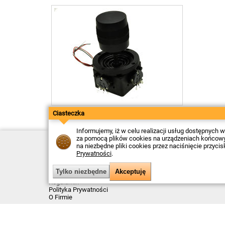
Przełącznik; D300X-R1; monostabilny; 360°
Ciasteczka
od
49,38
PLN netto
Informujemy, iż w celu realizacji usług dostępnych
za pomocą plików cookies na urządzeniach końcowych
Kontakt
na niezbędne pliki cookies przez naciśnięcie przyci
Dostawa
Prywatności
.
Płatność
Zwroty
Reklamacje
Regulamin
Polityka Prywatności
O Firmie
Data ostatniej aktualizacji: 2026-08-07
© Firma Piekarz Sp. z o.o. 2000-2026