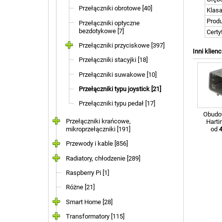
Przełączniki obrotowe [40]
Klasa
Prod
Przełączniki optyczne
bezdotykowe [7]
Certy
Przełączniki przyciskowe [397]
Inni klienc
Przełączniki stacyjki [18]
Przełączniki suwakowe [10]
Przełączniki typu joystick [21]
Przełączniki typu pedał [17]
Obudow
Przełączniki krańcowe,
Harti
od
4
mikroprzełączniki [191]
Przewody i kable [856]
Radiatory, chłodzenie [289]
Raspberry Pi [1]
Różne [21]
Smart Home [28]
Transformatory [115]