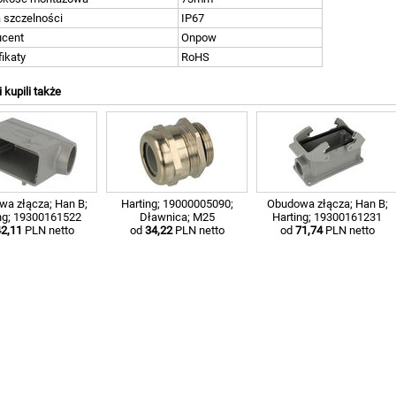
 szczelności
IP67
ucent
Onpow
fikaty
RoHS
i kupili także
a złącza; Han B;
Harting; 19000005090;
Obudowa złącza; Han B;
ng; 19300161522
Dławnica; M25
Harting; 19300161231
2,11
PLN netto
od
34,22
PLN netto
od
71,74
PLN netto