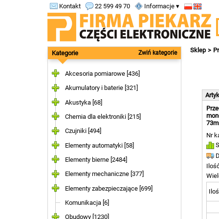
Kontakt
22 599 49 70
Informacje ▾
Sklep
Pr
Kategorie
Zwiń kategorie
Akcesoria pomiarowe [436]
Akumulatory i baterie [321]
Arty
Akustyka [68]
Prze
mono
Chemia dla elektroniki [215]
73m
Czujniki [494]
Nr k
S
Elementy automatyki [58]
D
Elementy bierne [2484]
Iloś
Elementy mechaniczne [377]
Wiel
Elementy zabezpieczające [699]
Iloś
Komunikacja [6]
Obudowy [1230]