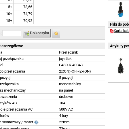
5+
78,66
10+
74,79
15+
70,92
Pliki do po
Karta ka
Do koszyka
ć:
 szczegółowe
Artykuły p
wa
Przełącznik
j przełącznika
joystick
ol
LAS0-K-40C43
ób przełączania
2x(ON)-OFF-2x(ON)
 pozycji
5 pozycji
rzełącznika
monostabilny
aż mechaniczny
na panel
owadzenia
śrubowe
 styków AC
10A
cie przełączania AC
500V AC
 torów
4 tory
r montażowy / raster
22mm
okość montażowa
73mm