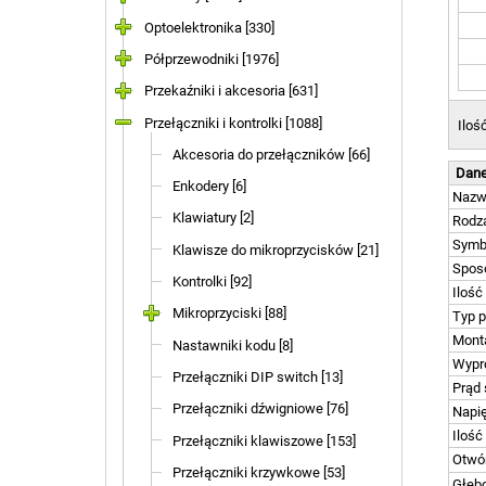
Optoelektronika [330]
Półprzewodniki [1976]
Przekaźniki i akcesoria [631]
Przełączniki i kontrolki [1088]
Iloś
Akcesoria do przełączników [66]
Dane
Enkodery [6]
Naz
Klawiatury [2]
Rodza
Symb
Klawisze do mikroprzycisków [21]
Spos
Kontrolki [92]
Ilość
Mikroprzyciski [88]
Typ p
Mont
Nastawniki kodu [8]
Wypr
Przełączniki DIP switch [13]
Prąd
Przełączniki dźwigniowe [76]
Napię
Ilość
Przełączniki klawiszowe [153]
Otwó
Przełączniki krzywkowe [53]
Głęb