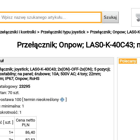
zełączniki i kontrolki
Przełączniki typu joystick
Przełącznik; Onpow; LAS0-K-
Przełącznik; Onpow; LAS0-K-40C43; m
kuł
Polecany
łącznik; joystick; LAS0-K-40C43; 2x(ON)-OFF-2x(ON); 5 pozycji;
stabilny; na panel; śrubowe; 10A; 500V AC; 4 tory; 22mm;
m; IP67; Onpow; RoHS
atalogowy:
23295
tan: 70 szt.
ostawa 100 [ termin nieokreślony
]
ć minimalna: 1
okrotność: 1
Cena netto
ć [ szt. ]
PLN
1+
86,40
3+
82,53