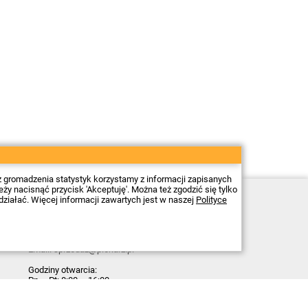
z gromadzenia statystyk korzystamy z informacji zapisanych
 nacisnąć przycisk 'Akceptuję'. Można też zgodzić się tylko
Sklep elektroniczny Firma Piekarz Sp. z o.o.
działać. Więcej informacji zawartych jest w naszej
Polityce
ul. Wólczyńska 206
01-919 Warszawa
NIP: 118-15-77-240
Tel.
22 599 49 70
Email:
sprzedaz@piekarz.pl
Godziny otwarcia:
Pn – Pt: 8:00 – 16:00