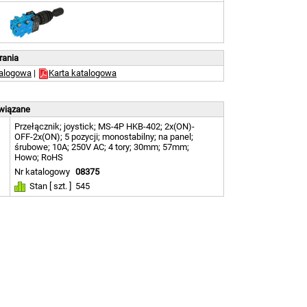
brania
talogowa
|
Karta katalogowa
owiązane
Przełącznik; joystick; MS-4P HKB-402; 2x(ON)-
OFF-2x(ON); 5 pozycji; monostabilny; na panel;
śrubowe; 10A; 250V AC; 4 tory; 30mm; 57mm;
Howo; RoHS
Nr katalogowy
08375
Stan [ szt. ]
545