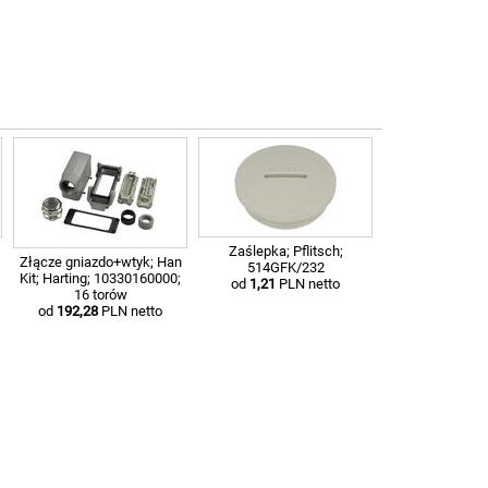
Zaślepka; Pflitsch;
Złącze gniazdo+wtyk; Han
514GFK/232
Kit; Harting; 10330160000;
od
1,21
PLN netto
16 torów
od
192,28
PLN netto