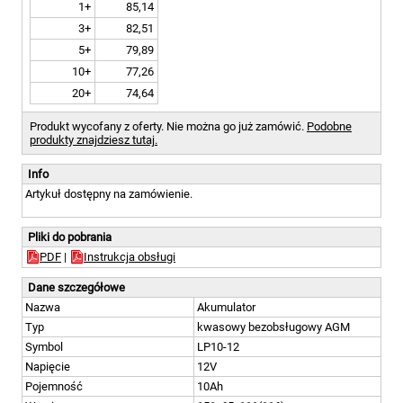
1+
85,14
3+
82,51
5+
79,89
10+
77,26
20+
74,64
Produkt wycofany z oferty. Nie można go już zamówić.
Podobne
produkty znajdziesz tutaj.
Info
Artykuł dostępny na zamówienie.
Pliki do pobrania
PDF
|
Instrukcja obsługi
Dane szczegółowe
Nazwa
Akumulator
Typ
kwasowy bezobsługowy AGM
Symbol
LP10-12
Napięcie
12V
Pojemność
10Ah