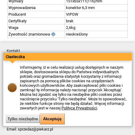
Wymiary
151x65x111(116)mm
Wyprowadzenia
konektor 6,3 mm
Producent
VIPOW
Certyfikaty
brak
Waga
2,6kg
Żywotność znamionowa
nieokreślony
Kontakt
Dostawa
Ciasteczka
Płatność
Zwroty
Informujemy, iż w celu realizacji usług dostępnych w naszym
Reklamacje
sklepie, dostosowania sklepu do Państwa indywidualnych
Regulamin
potrzeb oraz gromadzenia statystyk korzystamy z informacji
Polityka Prywatności
zapisanych za pomocą plików cookies na urządzeniach
O Firmie
końcowych użytkowników. Aby zaakceptować pliki cookies i
zamknąć tę informację należy nacisnąć przycisk 'Akceptuję'.
Data ostatniej aktualizacji: 2026-08-07
Można też zgodzić się tylko na niezbędne pliki cookies przez
© Firma Piekarz Sp. z o.o. 2000-2026
naciśnięcie przycisku 'Tylko niezbędne'. Może to spowodować,
że niektóre funkcje strony nie będą działać. Więcej informacji
Sklep elektroniczny Firma Piekarz Sp. z o.o.
zawartych jest w naszej
Polityce Prywatności
.
ul. Wólczyńska 206
01-919 Warszawa
NIP: 118-15-77-240
Tel.
22 599 49 70
Email:
sprzedaz@piekarz.pl