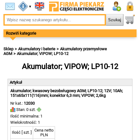
▾
Rozwiń kategorie
Sklep
Akumulatory i baterie
Akumulatory przemysłowe
AGM
Akumulator; VIPOW; LP10-12
Akumulator; VIPOW; LP10-12
Artykuł
Akumulator; kwasowy bezobsługowy AGM; LP10-12; 12V; 10Ah;
151x65x111(116)mm; konektor 6,3 mm; VIPOW; 2,6kg
Nr kat.:
12030
Stan: 0 szt.
Ilość minimalna: 1
Wielokrotność: 1
Cena netto
Ilość [ szt. ]
PLN