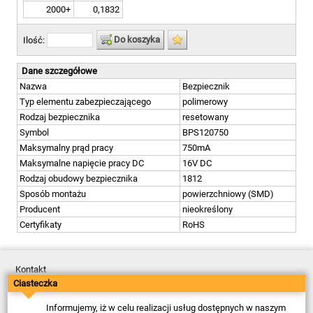
2000+
0,1832
Do koszyka
Ilość:
Dane szczegółowe
Nazwa
Bezpiecznik
Typ elementu zabezpieczającego
polimerowy
Rodzaj bezpiecznika
resetowany
Symbol
BPS120750
Maksymalny prąd pracy
750mA
Maksymalne napięcie pracy DC
16V DC
Rodzaj obudowy bezpiecznika
1812
Sposób montażu
powierzchniowy (SMD)
Producent
nieokreślony
Certyfikaty
RoHS
Kontakt
Dostawa
Ciasteczka
Płatność
Zwroty
Informujemy, iż w celu realizacji usług dostępnych w naszym
Reklamacje