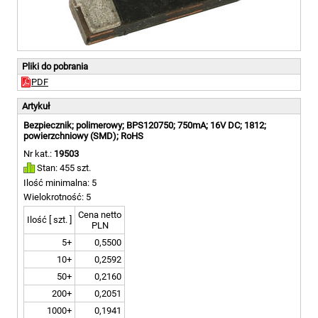
Pliki do pobrania
PDF
Artykuł
Bezpiecznik; polimerowy; BPS120750; 750mA; 16V DC; 1812;
powierzchniowy (SMD); RoHS
Nr kat.:
19503
Stan: 455 szt.
Ilość minimalna: 5
Wielokrotność: 5
Cena netto
Ilość [ szt. ]
PLN
5+
0,5500
10+
0,2592
50+
0,2160
200+
0,2051
1000+
0,1941