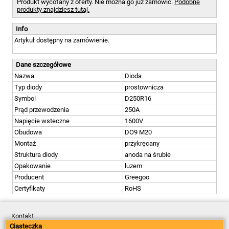
Produkt wycofany z oferty. Nie można go już zamówić.
Podobne
produkty znajdziesz tutaj.
Info
Artykuł dostępny na zamówienie.
Dane szczegółowe
Nazwa
Dioda
Typ diody
prostownicza
Symbol
D250R16
Prąd przewodzenia
250A
Napięcie wsteczne
1600V
Obudowa
DO9 M20
Montaż
przykręcany
Struktura diody
anoda na śrubie
Opakowanie
luzem
Producent
Greegoo
Certyfikaty
RoHS
Kontakt
Dostawa
Ciasteczka