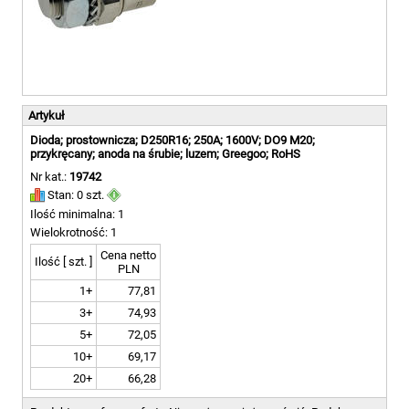
Artykuł
Dioda; prostownicza; D250R16; 250A; 1600V; DO9 M20;
przykręcany; anoda na śrubie; luzem; Greegoo; RoHS
Nr kat.:
19742
Stan: 0 szt.
Ilość minimalna: 1
Wielokrotność: 1
Cena netto
Ilość [ szt. ]
PLN
1+
77,81
3+
74,93
5+
72,05
10+
69,17
20+
66,28