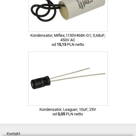
Kondensator; Miflex; I150V468K-G1; 0,68uF;
450V AC
od
10,13
PLN netto
Kondensator; Leaguer; 10uF; 25V
od
0,05
PLN netto
Kontakt