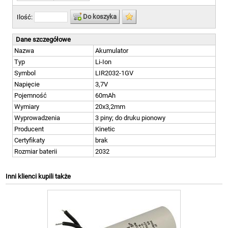
Do koszyka
Ilość:
Dane szczegółowe
Nazwa
Akumulator
Typ
Li-Ion
Symbol
LIR2032-1GV
Napięcie
3,7V
Pojemność
60mAh
Wymiary
20x3,2mm
Wyprowadzenia
3 piny; do druku pionowy
Producent
Kinetic
Certyfikaty
brak
Rozmiar baterii
2032
Inni klienci kupili także