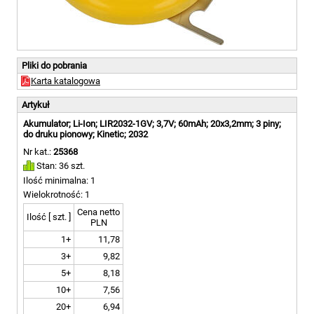
Pliki do pobrania
Karta katalogowa
Artykuł
Akumulator; Li-Ion; LIR2032-1GV; 3,7V; 60mAh; 20x3,2mm; 3 piny;
do druku pionowy; Kinetic; 2032
Nr kat.:
25368
Stan: 36 szt.
Ilość minimalna: 1
Wielokrotność: 1
Cena netto
Ilość [ szt. ]
PLN
1+
11,78
3+
9,82
5+
8,18
10+
7,56
20+
6,94