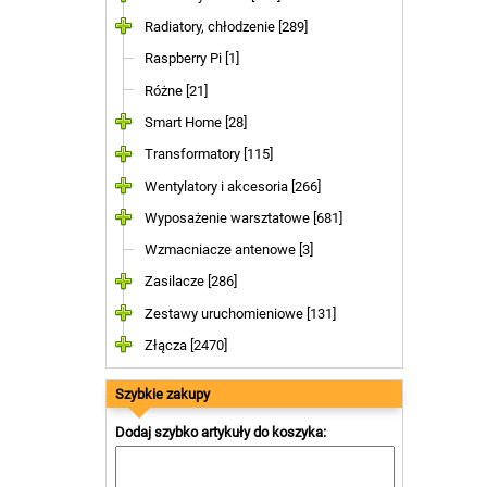
Radiatory, chłodzenie [289]
Raspberry Pi [1]
Różne [21]
Smart Home [28]
Transformatory [115]
Wentylatory i akcesoria [266]
Wyposażenie warsztatowe [681]
Wzmacniacze antenowe [3]
Zasilacze [286]
Zestawy uruchomieniowe [131]
Złącza [2470]
Szybkie zakupy
Dodaj szybko artykuły do koszyka: