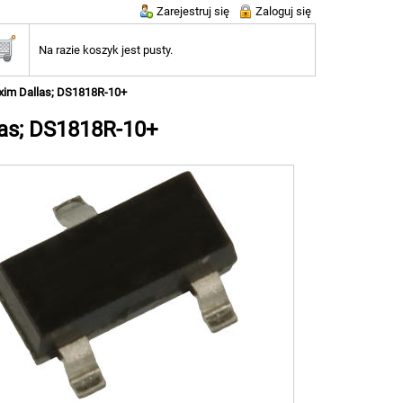
Zarejestruj się
Zaloguj się
Na razie koszyk jest pusty.
xim Dallas; DS1818R-10+
las; DS1818R-10+