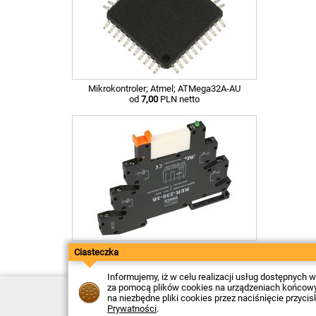
Mikrokontroler; Atmel; ATMega32A-AU
od
7,00
PLN netto
Przekaźnik; Dinkle; RER-230-3B
Ciasteczka
od
27,43
PLN netto
Informujemy, iż w celu realizacji usług dostępnych
za pomocą plików cookies na urządzeniach końcowych
Kontakt
na niezbędne pliki cookies przez naciśnięcie przyci
Dostawa
Prywatności
.