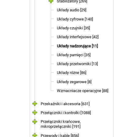
Stabilizatory [269]
Układy audio [29]
Układy cyfrowe [140]
Układy czujniki [35]
Układy interfejsowe [42]
Układy nadzorujące [11]
Układy pamięci [35]
Układy przetworniki [13]
Układy różne [86]
Układy zegarowe [8]
Wzmacniacze operacyjne [88]
Przekaźniki i akcesoria [631]
Przełączniki i kontrolki [1088]
Przełączniki krańcowe,
mikroprzełączniki [191]
Przewody i kable [856]