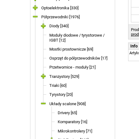
Optoelektronika [330]
Półprzewodniki [1976]
Diody [340]
Prod
prod
Moduły diodowe / tyrystorowe /
IGBT [12]
Info
Mostki prostownicze [69]
Artyk
Osprzęt do półprzewodników [17]
Przetwornice - moduły [21]
Tranzystory [529]
Triaki [60]
Tyrystory [20]
Układy scalone [908]
Drivery [65]
Komparatory [16]
Mikrokontrolery [71]