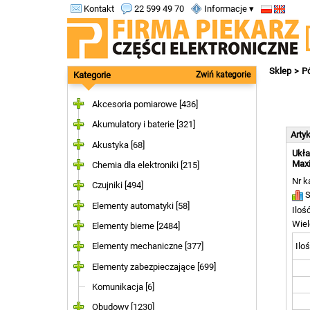
Kontakt
22 599 49 70
Informacje ▾
Sklep
P
Kategorie
Zwiń kategorie
Akcesoria pomiarowe [436]
Akumulatory i baterie [321]
Arty
Akustyka [68]
Ukła
Maxi
Chemia dla elektroniki [215]
Nr k
Czujniki [494]
S
Elementy automatyki [58]
Iloś
Wiel
Elementy bierne [2484]
Iloś
Elementy mechaniczne [377]
Elementy zabezpieczające [699]
Komunikacja [6]
Obudowy [1230]