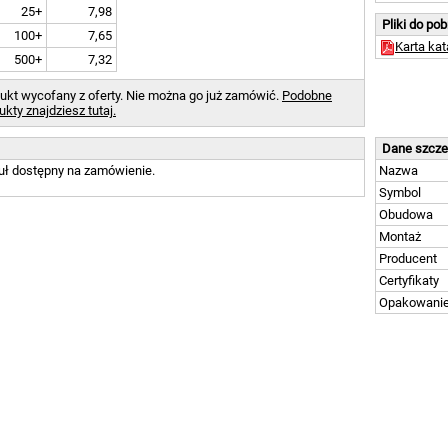
25+
7,98
Pliki do po
100+
7,65
Karta ka
500+
7,32
ukt wycofany z oferty. Nie można go już zamówić.
Podobne
ukty znajdziesz tutaj.
Dane szcz
uł dostępny na zamówienie.
Nazwa
Symbol
Obudowa
Montaż
Producent
Certyfikaty
Opakowani