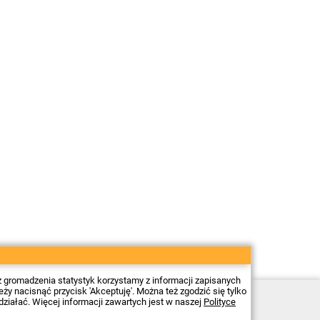
z gromadzenia statystyk korzystamy z informacji zapisanych
 nacisnąć przycisk 'Akceptuję'. Można też zgodzić się tylko
Sklep elektroniczny Firma Piekarz Sp. z o.o.
działać. Więcej informacji zawartych jest w naszej
Polityce
ul. Wólczyńska 206