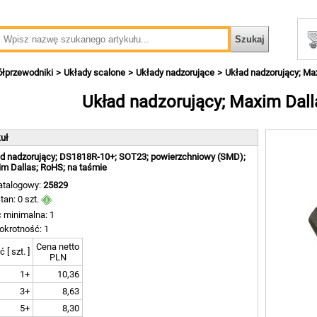
ółprzewodniki
Układy scalone
Układy nadzorujące
Układ nadzorujący; Ma
Układ nadzorujący; Maxim Dal
kuł
d nadzorujący; DS1818R-10+; SOT23; powierzchniowy (SMD);
m Dallas; RoHS; na taśmie
atalogowy:
25829
tan: 0 szt.
ć minimalna: 1
okrotność: 1
Cena netto
ć [ szt. ]
PLN
1+
10,36
3+
8,63
5+
8,30