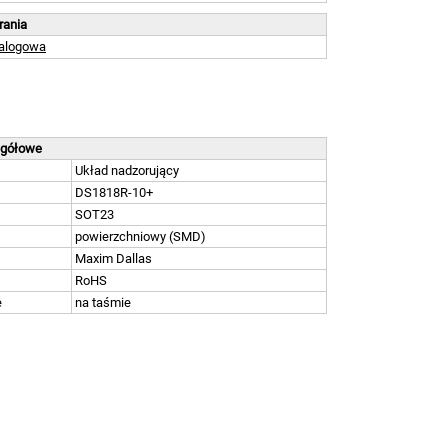
brania
talogowa
egółowe
Układ nadzorujący
DS1818R-10+
SOT23
powierzchniowy (SMD)
Maxim Dallas
RoHS
e
na taśmie