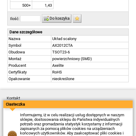
500+
1,43
Do koszyka
Ilość:
Dane szczegółowe
Nazwa
Układ scalony
Symbol
AX2012CTA
Obudowa
TSOT23-6
Montaż
powierzchniowy (SMD)
Producent
Axelite
Certyfikaty
RoHS
Opakowanie
nieokreślone
Kontakt
Dostawa
Ciasteczka
Płatność
Zwroty
Informujemy, iż w celu realizacji usług dostępnych w naszym
Reklamacje
sklepie, dostosowania sklepu do Państwa indywidualnych
Regulamin
potrzeb oraz gromadzenia statystyk korzystamy z informacji
Polityka Prywatności
zapisanych za pomocą plików cookies na urządzeniach
O Firmie
końcowych użytkowników. Aby zaakceptować pliki cookies i