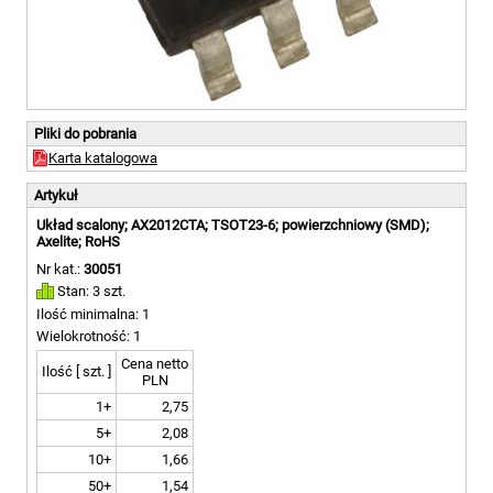
Pliki do pobrania
Karta katalogowa
Artykuł
Układ scalony; AX2012CTA; TSOT23-6; powierzchniowy (SMD);
Axelite; RoHS
Nr kat.:
30051
Stan: 3 szt.
Ilość minimalna: 1
Wielokrotność: 1
Cena netto
Ilość [ szt. ]
PLN
1+
2,75
5+
2,08
10+
1,66
50+
1,54