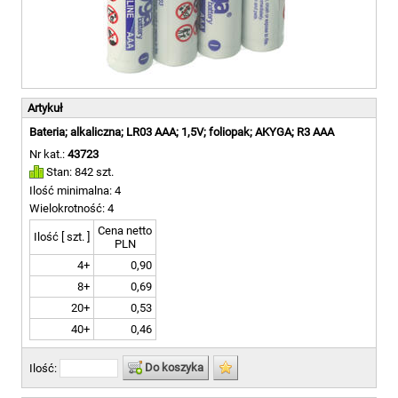
Artykuł
Bateria; alkaliczna; LR03 AAA; 1,5V; foliopak; AKYGA; R3 AAA
Nr kat.:
43723
Stan: 842 szt.
Ilość minimalna: 4
Wielokrotność: 4
Cena netto
Ilość [ szt. ]
PLN
4+
0,90
8+
0,69
20+
0,53
40+
0,46
Do koszyka
Ilość: