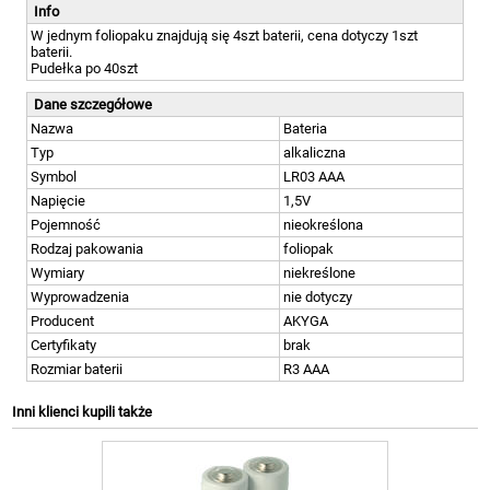
Info
W jednym foliopaku znajdują się 4szt baterii, cena dotyczy 1szt
baterii.
Pudełka po 40szt
Dane szczegółowe
Nazwa
Bateria
Typ
alkaliczna
Symbol
LR03 AAA
Napięcie
1,5V
Pojemność
nieokreślona
Rodzaj pakowania
foliopak
Wymiary
niekreślone
Wyprowadzenia
nie dotyczy
Producent
AKYGA
Certyfikaty
brak
Rozmiar baterii
R3 AAA
Inni klienci kupili także