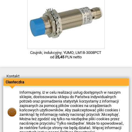
Czujnik; indukcyjny; YUMO; LM18-3008PCT
od
25,45
PLN netto
Kontakt
Dostawa
Ciasteczka
Płatność
Zwroty
Informujemy, iż w celu realizacji usług dostępnych w naszym
Reklamacje
sklepie, dostosowania sklepu do Państwa indywidualnych
Regulamin
potrzeb oraz gromadzenia statystyk korzystamy z informacji
Polityka Prywatności
zapisanych za pomocą plików cookies na urządzeniach
O Firmie
końcowych użytkowników. Aby zaakceptować pliki cookies i
zamknąć tę informację należy nacisnąć przycisk 'Akceptuję'.
Data ostatniej aktualizacji: 2026-08-05
Można też zgodzić się tylko na niezbędne pliki cookies przez
© Firma Piekarz Sp. z o.o. 2000-2026
naciśnięcie przycisku 'Tylko niezbędne'. Może to spowodować,
że niektóre funkcje strony nie będą działać. Więcej informacji
Sklep elektroniczny Firma Piekarz Sp. z o.o.