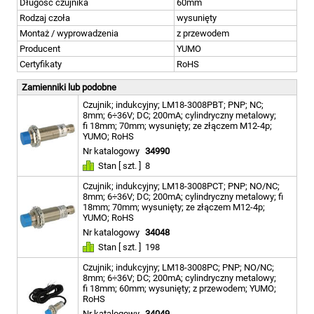
Długość czujnika
60mm
Rodzaj czoła
wysunięty
Montaż / wyprowadzenia
z przewodem
Producent
YUMO
Certyfikaty
RoHS
Zamienniki lub podobne
Czujnik; indukcyjny; LM18-3008PBT; PNP; NC;
8mm; 6÷36V; DC; 200mA; cylindryczny metalowy;
fi 18mm; 70mm; wysunięty; ze złączem M12-4p;
YUMO; RoHS
Nr katalogowy
34990
Stan [ szt. ]
8
Czujnik; indukcyjny; LM18-3008PCT; PNP; NO/NC;
8mm; 6÷36V; DC; 200mA; cylindryczny metalowy; fi
18mm; 70mm; wysunięty; ze złączem M12-4p;
YUMO; RoHS
Nr katalogowy
34048
Stan [ szt. ]
198
Czujnik; indukcyjny; LM18-3008PC; PNP; NO/NC;
8mm; 6÷36V; DC; 200mA; cylindryczny metalowy;
fi 18mm; 60mm; wysunięty; z przewodem; YUMO;
RoHS
Nr katalogowy
34049