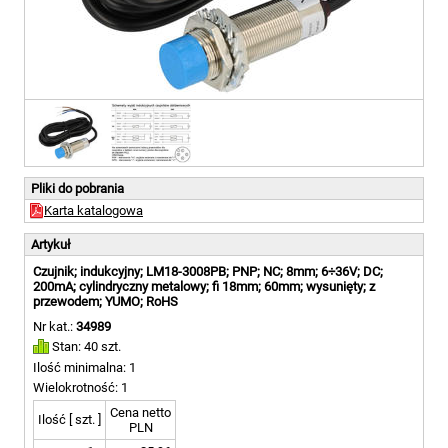
Pliki do pobrania
Karta katalogowa
Artykuł
Czujnik; indukcyjny; LM18-3008PB; PNP; NC; 8mm; 6÷36V; DC;
200mA; cylindryczny metalowy; fi 18mm; 60mm; wysunięty; z
przewodem; YUMO; RoHS
Nr kat.:
34989
Stan: 40 szt.
Ilość minimalna: 1
Wielokrotność: 1
Cena netto
Ilość [ szt. ]
PLN