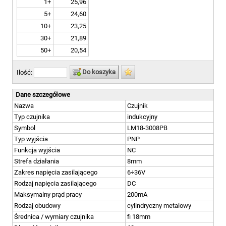
1+
25,96
5+
24,60
10+
23,25
30+
21,89
50+
20,54
Do koszyka
Ilość:
Dane szczegółowe
Nazwa
Czujnik
Typ czujnika
indukcyjny
Symbol
LM18-3008PB
Typ wyjścia
PNP
Funkcja wyjścia
NC
Strefa działania
8mm
Zakres napięcia zasilającego
6÷36V
Rodzaj napięcia zasilającego
DC
Maksymalny prąd pracy
200mA
Rodzaj obudowy
cylindryczny metalowy
Średnica / wymiary czujnika
fi 18mm