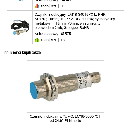
Stan [ szt. ]
0
Czujnik; indukcyjny; LM18-34016PC-L; PNP;
NO/NC; 16mm; 10÷55V; DC; 200mA; cylindryczny
metalowy; fi 18mm; 70mm; wysunięty; z
przewodem 2mb; Greegoo; RoHS
Nr katalogowy
41575
Stan [ szt. ]
13
Inni klienci kupili także
Czujnik; indukcyjny; YUMO; LM18-3005PCT
od
24,61
PLN netto