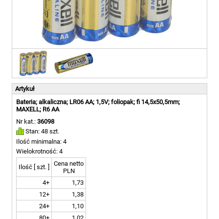
Artykuł
Bateria; alkaliczna; LR06 AA; 1,5V; foliopak; fi 14,5x50,5mm;
MAXELL; R6 AA
Nr kat.:
36098
Stan: 48 szt.
Ilość minimalna: 4
Wielokrotność: 4
Cena netto
Ilość [ szt. ]
PLN
4+
1,73
12+
1,38
24+
1,10
80+
1,02