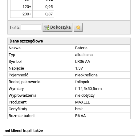
120+
0,95
200+
0,87
Do koszyka
Ilość:
Dane szczegółowe
Nazwa
Bateria
Typ
alkaliczna
Symbol
LR06 AA
Napięcie
1,5V
Pojemność
nieokreślona
Rodzaj pakowania
foliopak
Wymiary
fi 14,5x50,5mm
Wyprowadzenia
nie dotyczy
Producent
MAXELL
Certyfikaty
brak
Rozmiar baterii
R6 AA
Inni klienci kupili także