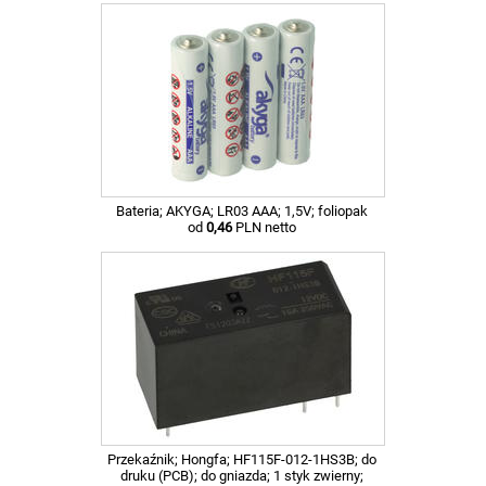
Bateria; AKYGA; LR03 AAA; 1,5V; foliopak
od
0,46
PLN netto
Przekaźnik; Hongfa; HF115F-012-1HS3B; do
druku (PCB); do gniazda; 1 styk zwierny;