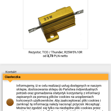
Rezystor; TCO / Thunder; R25W5%10R
od
3,73
PLN netto
Kontakt
Dostawa
Ciasteczka
Płatność
Zwroty
Informujemy, iż w celu realizacji usług dostępnych w naszym
Reklamacje
sklepie, dostosowania sklepu do Państwa indywidualnych
Regulamin
potrzeb oraz gromadzenia statystyk korzystamy z informacji
Polityka Prywatności
zapisanych za pomocą plików cookies na urządzeniach
O Firmie
końcowych użytkowników. Aby zaakceptować pliki cookies i
zamknąć tę informację należy nacisnąć przycisk 'Akceptuję'.
Data ostatniej aktualizacji: 2026-08-07
Można też zgodzić się tylko na niezbędne pliki cookies przez
© Firma Piekarz Sp. z o.o. 2000-2026