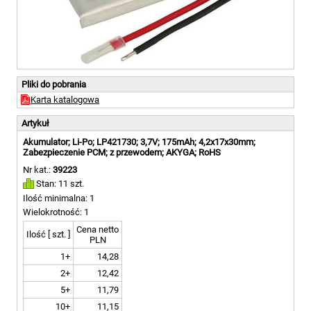
Pliki do pobrania
Karta katalogowa
Artykuł
Akumulator; Li-Po; LP421730; 3,7V; 175mAh; 4,2x17x30mm;
Zabezpieczenie PCM; z przewodem; AKYGA; RoHS
Nr kat.:
39223
Stan: 11 szt.
Ilość minimalna: 1
Wielokrotność: 1
Cena netto
Ilość [ szt. ]
PLN
1+
14,28
2+
12,42
5+
11,79
10+
11,15