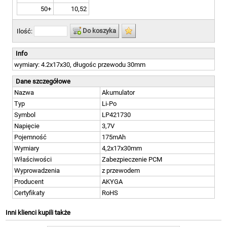
50+
10,52
Do koszyka
Ilość:
Info
wymiary: 4.2x17x30, długośc przewodu 30mm
Dane szczegółowe
Nazwa
Akumulator
Typ
Li-Po
Symbol
LP421730
Napięcie
3,7V
Pojemność
175mAh
Wymiary
4,2x17x30mm
Właściwości
Zabezpieczenie PCM
Wyprowadzenia
z przewodem
Producent
AKYGA
Certyfikaty
RoHS
Inni klienci kupili także