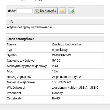
50+
27,13
Do koszyka
Ilość:
Info
Artykuł dostępny na zamówienie.
Dane szczegółowe
Nazwa
Zasilacz; Ładowarka
Typ
wtyczkowy
Symbol
W-CUSBx2-W
Napięcie wyjściowe
5V DC
Maksymalny prąd wyjściowy
2,4A
Moc
12W
Rodzaj złącza DC
2x gniazdo USB typ A
Napięcie wejściowe
100÷240V AC
Właściwości
z osobnym kablem USB A - USB C
Producent
Goobay
Certyfikaty
RoHS