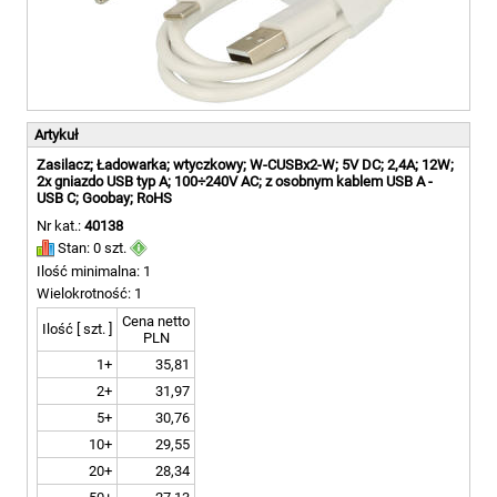
Artykuł
Zasilacz; Ładowarka; wtyczkowy; W-CUSBx2-W; 5V DC; 2,4A; 12W;
2x gniazdo USB typ A; 100÷240V AC; z osobnym kablem USB A -
USB C; Goobay; RoHS
Nr kat.:
40138
Stan: 0 szt.
Ilość minimalna: 1
Wielokrotność: 1
Cena netto
Ilość [ szt. ]
PLN
1+
35,81
2+
31,97
5+
30,76
10+
29,55
20+
28,34