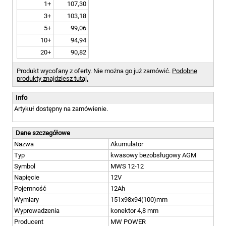
1+
107,30
3+
103,18
5+
99,06
10+
94,94
20+
90,82
Produkt wycofany z oferty. Nie można go już zamówić.
Podobne
produkty znajdziesz tutaj.
Info
Artykuł dostępny na zamówienie.
Dane szczegółowe
Nazwa
Akumulator
Typ
kwasowy bezobsługowy AGM
Symbol
MWS 12-12
Napięcie
12V
Pojemność
12Ah
Wymiary
151x98x94(100)mm
Wyprowadzenia
konektor 4,8 mm
Producent
MW POWER