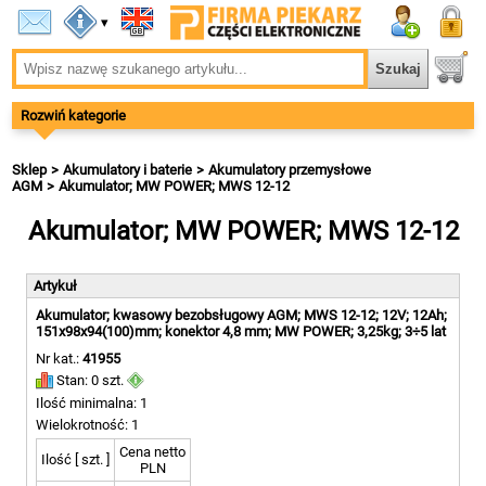
▾
Rozwiń kategorie
Sklep
Akumulatory i baterie
Akumulatory przemysłowe
AGM
Akumulator; MW POWER; MWS 12-12
Akumulator; MW POWER; MWS 12-12
Artykuł
Akumulator; kwasowy bezobsługowy AGM; MWS 12-12; 12V; 12Ah;
151x98x94(100)mm; konektor 4,8 mm; MW POWER; 3,25kg; 3÷5 lat
Nr kat.:
41955
Stan: 0 szt.
Ilość minimalna: 1
Wielokrotność: 1
Cena netto
Ilość [ szt. ]
PLN