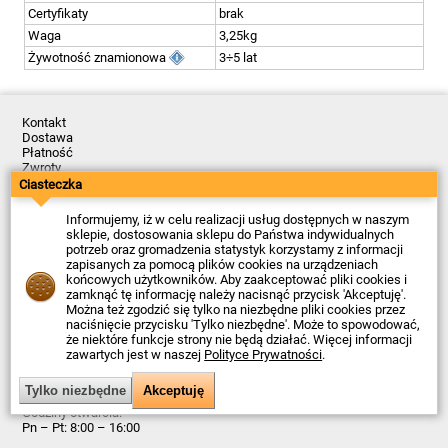
Certyfikaty
brak
Waga
3,25kg
Żywotność znamionowa
3÷5 lat
Kontakt
Dostawa
Płatność
Zwroty
Reklamacje
Ciasteczka
Regulamin
Polityka Prywatności
Informujemy, iż w celu realizacji usług dostępnych w naszym
O Firmie
sklepie, dostosowania sklepu do Państwa indywidualnych
potrzeb oraz gromadzenia statystyk korzystamy z informacji
Data ostatniej aktualizacji: 2026-08-05
zapisanych za pomocą plików cookies na urządzeniach
© Firma Piekarz Sp. z o.o. 2000-2026
końcowych użytkowników. Aby zaakceptować pliki cookies i
zamknąć tę informację należy nacisnąć przycisk 'Akceptuję'.
Sklep elektroniczny Firma Piekarz Sp. z o.o.
Można też zgodzić się tylko na niezbędne pliki cookies przez
ul. Wólczyńska 206
naciśnięcie przycisku 'Tylko niezbędne'. Może to spowodować,
01-919 Warszawa
że niektóre funkcje strony nie będą działać. Więcej informacji
NIP: 118-15-77-240
zawartych jest w naszej
Polityce Prywatności
.
Tel.
22 599 49 70
Email:
sprzedaz@piekarz.pl
Godziny otwarcia:
Pn – Pt: 8:00 – 16:00