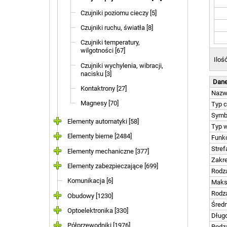
Czujniki poziomu cieczy [5]
Czujniki ruchu, światła [8]
Czujniki temperatury,
wilgotności [67]
Iloś
Czujniki wychylenia, wibracji,
nacisku [3]
Dane
Kontaktrony [27]
Naz
Magnesy [70]
Typ c
Symb
Elementy automatyki [58]
Typ w
Elementy bierne [2484]
Funkc
Stref
Elementy mechaniczne [377]
Zakre
Elementy zabezpieczające [699]
Rodza
Komunikacja [6]
Maks
Rodz
Obudowy [1230]
Średn
Optoelektronika [330]
Długo
Półprzewodniki [1976]
Rodza