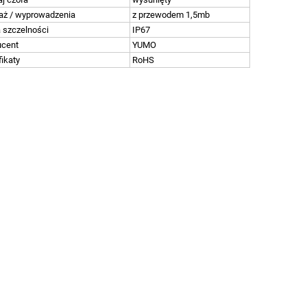
aż / wyprowadzenia
z przewodem 1,5mb
 szczelności
IP67
ucent
YUMO
fikaty
RoHS