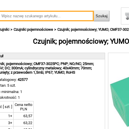
ujniki
Czujniki pojemnościowe
Czujnik; pojemnościowy; YUMO; CMF37-30
Czujnik; pojemnościowy; YUM
kuł
nik; pojemnościowy; CMF37-3025PC; PNP; NO/NC; 25mm;
V; DC; 300mA; cylindryczny metalowy; 40x40mm; 70mm;
nięty; z przewodem 1,5mb; IP67; YUMO; RoHS
atalogowy:
42577
tan: 5 szt.
ć minimalna: 1
okrotność: 1
Cena netto
ć [ szt. ]
PLN
1+
63,57
3+
63,22