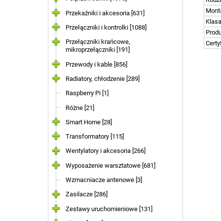
Mont
Przekaźniki i akcesoria [631]
Klasa
Przełączniki i kontrolki [1088]
Prod
Przełączniki krańcowe,
Certy
mikroprzełączniki [191]
Przewody i kable [856]
Radiatory, chłodzenie [289]
Raspberry Pi [1]
Różne [21]
Smart Home [28]
Transformatory [115]
Wentylatory i akcesoria [266]
Wyposażenie warsztatowe [681]
Wzmacniacze antenowe [3]
Zasilacze [286]
Zestawy uruchomieniowe [131]