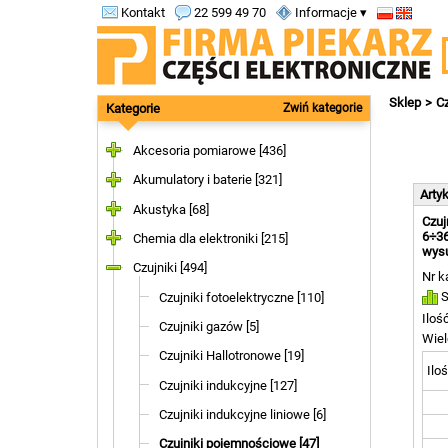
Kontakt
22 599 49 70
Informacje ▾
Sklep
Cz
Kategorie
Zwiń kategorie
Akcesoria pomiarowe [436]
Akumulatory i baterie [321]
Arty
Akustyka [68]
Czuj
6÷36
Chemia dla elektroniki [215]
wysu
Czujniki [494]
Nr k
S
Czujniki fotoelektryczne [110]
Iloś
Czujniki gazów [5]
Wiel
Czujniki Hallotronowe [19]
Iloś
Czujniki indukcyjne [127]
Czujniki indukcyjne liniowe [6]
Czujniki pojemnościowe [47]