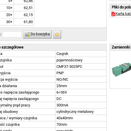
5+
62,86
Pliki do po
10+
62,51
Karta ka
20+
62,15
30+
61,80
Do koszyka
ć:
 szczegółowe
Zamienniki
wa
Czujnik
zujnika
pojemnościowy
ol
CMF37-3025PC
yjścia
PNP
ja wyjścia
NO/NC
a działania
25mm
s napięcia zasilającego
6÷36V
j napięcia zasilającego
DC
ymalny prąd pracy
300mA
aj obudowy
cylindryczny metalowy
ica / wymiary czujnika
40x40mm
ść czujnika
70mm
j czoła
wysunięty