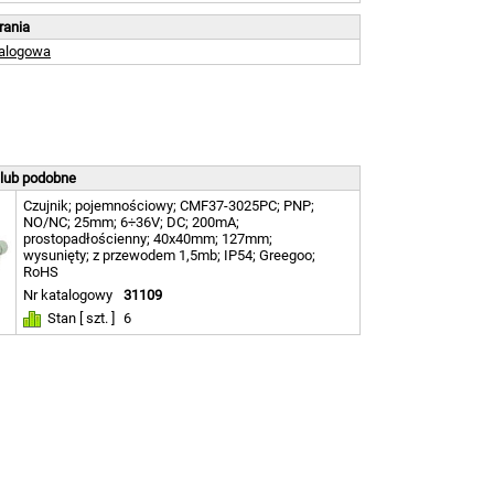
brania
talogowa
 lub podobne
Czujnik; pojemnościowy; CMF37-3025PC; PNP;
NO/NC; 25mm; 6÷36V; DC; 200mA;
prostopadłościenny; 40x40mm; 127mm;
wysunięty; z przewodem 1,5mb; IP54; Greegoo;
RoHS
Nr katalogowy
31109
Stan [ szt. ]
6