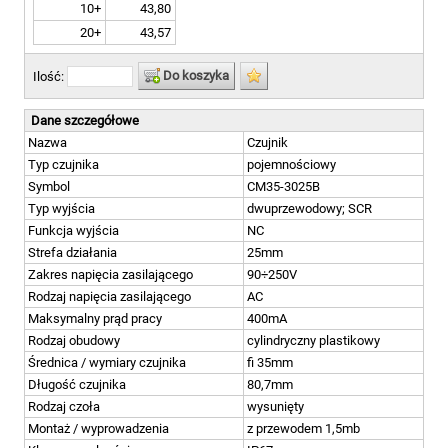
10+
43,80
20+
43,57
Do koszyka
Ilość:
Dane szczegółowe
Nazwa
Czujnik
Typ czujnika
pojemnościowy
Symbol
CM35-3025B
Typ wyjścia
dwuprzewodowy; SCR
Funkcja wyjścia
NC
Strefa działania
25mm
Zakres napięcia zasilającego
90÷250V
Rodzaj napięcia zasilającego
AC
Maksymalny prąd pracy
400mA
Rodzaj obudowy
cylindryczny plastikowy
Średnica / wymiary czujnika
fi 35mm
Długość czujnika
80,7mm
Rodzaj czoła
wysunięty
Montaż / wyprowadzenia
z przewodem 1,5mb