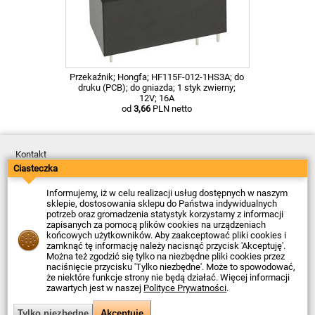
Przekaźnik; Hongfa; HF115F-012-1HS3A; do
druku (PCB); do gniazda; 1 styk zwierny;
12V; 16A
od
3,66
PLN netto
Kontakt
Dostawa
Ciasteczka
Płatność
Zwroty
Informujemy, iż w celu realizacji usług dostępnych w naszym
Reklamacje
sklepie, dostosowania sklepu do Państwa indywidualnych
Regulamin
potrzeb oraz gromadzenia statystyk korzystamy z informacji
Polityka Prywatności
zapisanych za pomocą plików cookies na urządzeniach
O Firmie
końcowych użytkowników. Aby zaakceptować pliki cookies i
zamknąć tę informację należy nacisnąć przycisk 'Akceptuję'.
Data ostatniej aktualizacji: 2026-08-07
Można też zgodzić się tylko na niezbędne pliki cookies przez
© Firma Piekarz Sp. z o.o. 2000-2026
naciśnięcie przycisku 'Tylko niezbędne'. Może to spowodować,
że niektóre funkcje strony nie będą działać. Więcej informacji
Sklep elektroniczny Firma Piekarz Sp. z o.o.
zawartych jest w naszej
Polityce Prywatności
.
ul. Wólczyńska 206
01-919 Warszawa