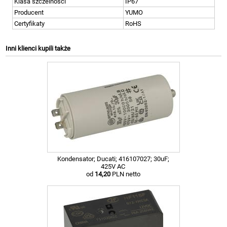
Klasa szczelności
IP67
Producent
YUMO
Certyfikaty
RoHS
Inni klienci kupili także
Kondensator; Ducati; 416107027; 30uF;
425V AC
od
14,20
PLN netto