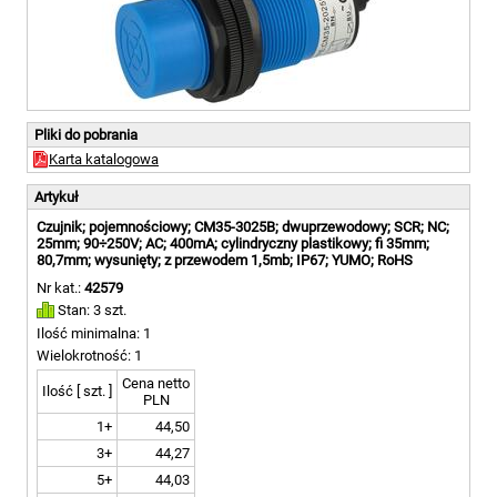
Pliki do pobrania
Karta katalogowa
Artykuł
Czujnik; pojemnościowy; CM35-3025B; dwuprzewodowy; SCR; NC;
25mm; 90÷250V; AC; 400mA; cylindryczny plastikowy; fi 35mm;
80,7mm; wysunięty; z przewodem 1,5mb; IP67; YUMO; RoHS
Nr kat.:
42579
Stan: 3 szt.
Ilość minimalna: 1
Wielokrotność: 1
Cena netto
Ilość [ szt. ]
PLN
1+
44,50
3+
44,27
5+
44,03