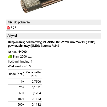
Pliki do pobrania
PDF
Artykuł
Bezpiecznik; polimerowy; MF-NSMF020-2; 200mA; 24V DC; 1206;
powierzchniowy (SMD); Bourns; RoHS
Nr kat.:
44090
Stan: 2000 szt.
Ilość minimalna: 1
Wielokrotność: 5
Cena netto
Ilość [ szt. ]
PLN
1+
2,7500
20+
0,1481
50+
0,1234
100+
0,1183
500+
0,1132