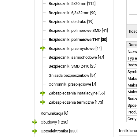
Bezpieczniki 5x20mm [112]
Bezpieczniki 6,3x32mm [90]
Bezpieczniki do druku [19]
Bezpieczniki polimerowe SMD [41]
Iloś
Bezpieczniki polimerowe THT [30]
Dane
Bezpieczniki przemysłowe [44]
Naz
Bezpieczniki samochodowe [47]
Typ 
Rodza
Bezpieczniki SMD 2410 [25]
Symb
Gniazda bezpieczników [54]
Maks
Ochronniki przepięciowe [7]
Maks
Maks
Zabezpieczenia instalacyjne [55]
Rodz
Zabezpieczenia termiczne [173]
Spos
Prod
Komunikacja [6]
Certy
Obudowy [1230]
Inni klienc
Optoelektronika [330]