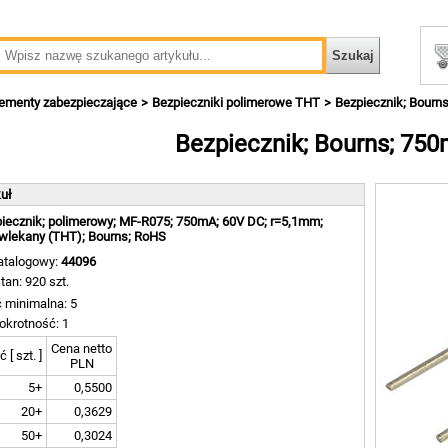
lementy zabezpieczające
Bezpieczniki polimerowe THT
Bezpiecznik; Bourn
Bezpiecznik; Bourns; 75
kuł
iecznik; polimerowy; MF-R075; 750mA; 60V DC; r=5,1mm;
wlekany (THT); Bourns; RoHS
atalogowy:
44096
tan: 920 szt.
ć minimalna: 5
okrotność: 1
Cena netto
ć [ szt. ]
PLN
5+
0,5500
20+
0,3629
50+
0,3024