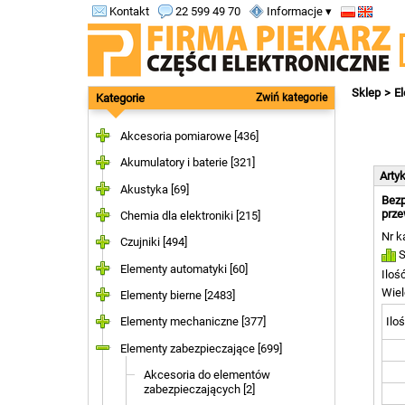
Kontakt
22 599 49 70
Informacje ▾
Sklep
E
Kategorie
Zwiń kategorie
Akcesoria pomiarowe [436]
Akumulatory i baterie [321]
Arty
Akustyka [69]
Bezp
prze
Chemia dla elektroniki [215]
Nr k
Czujniki [494]
S
Elementy automatyki [60]
Iloś
Wiel
Elementy bierne [2483]
Iloś
Elementy mechaniczne [377]
Elementy zabezpieczające [699]
Akcesoria do elementów
zabezpieczających [2]