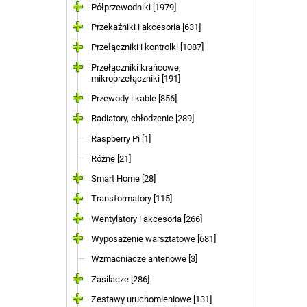
Półprzewodniki [1979]
Przekaźniki i akcesoria [631]
Przełączniki i kontrolki [1087]
Przełączniki krańcowe,
mikroprzełączniki [191]
Przewody i kable [856]
Radiatory, chłodzenie [289]
Raspberry Pi [1]
Różne [21]
Smart Home [28]
Transformatory [115]
Wentylatory i akcesoria [266]
Wyposażenie warsztatowe [681]
Wzmacniacze antenowe [3]
Zasilacze [286]
Zestawy uruchomieniowe [131]