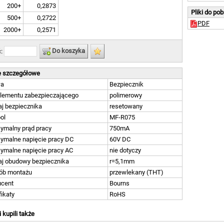
200+
0,2873
Pliki do po
500+
0,2722
PDF
2000+
0,2571
Do koszyka
ć:
 szczegółowe
wa
Bezpiecznik
elementu zabezpieczającego
polimerowy
j bezpiecznika
resetowany
ol
MF-R075
ymalny prąd pracy
750mA
ymalne napięcie pracy DC
60V DC
ymalne napięcie pracy AC
nie dotyczy
aj obudowy bezpiecznika
r=5,1mm
ób montażu
przewlekany (THT)
ucent
Bourns
fikaty
RoHS
i kupili także