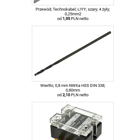
Przewód; Technokabel; LIYY; szary; 4 żyły;
0,25mm2
od
1,95
PLN netto
Wiertło; 0,8 mm NWKa HSS DIN 338;
0,80mm
od
2,10
PLN netto