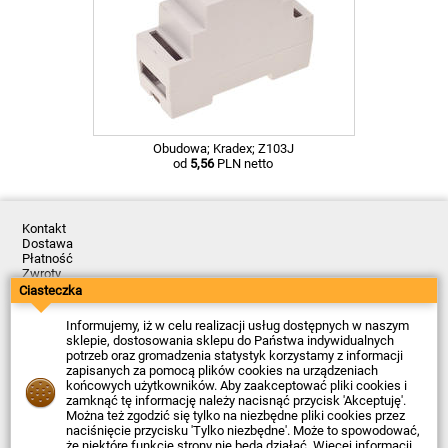
Obudowa; Kradex; Z103J
od
5,56
PLN netto
Kontakt
Dostawa
Płatność
Zwroty
Reklamacje
Ciasteczka
Regulamin
Polityka Prywatności
Informujemy, iż w celu realizacji usług dostępnych w naszym
O Firmie
sklepie, dostosowania sklepu do Państwa indywidualnych
potrzeb oraz gromadzenia statystyk korzystamy z informacji
Data ostatniej aktualizacji: 2026-08-10
zapisanych za pomocą plików cookies na urządzeniach
© Firma Piekarz Sp. z o.o. 2000-2026
końcowych użytkowników. Aby zaakceptować pliki cookies i
zamknąć tę informację należy nacisnąć przycisk 'Akceptuję'.
Sklep elektroniczny Firma Piekarz Sp. z o.o.
Można też zgodzić się tylko na niezbędne pliki cookies przez
ul. Wólczyńska 206
naciśnięcie przycisku 'Tylko niezbędne'. Może to spowodować,
01-919 Warszawa
że niektóre funkcje strony nie będą działać. Więcej informacji