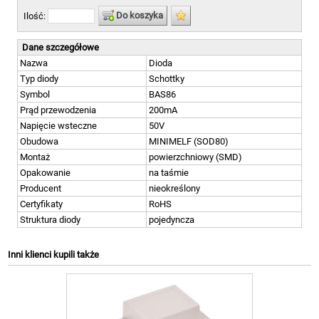
Do koszyka
Ilość:
Dane szczegółowe
Nazwa
Dioda
Typ diody
Schottky
Symbol
BAS86
Prąd przewodzenia
200mA
Napięcie wsteczne
50V
Obudowa
MINIMELF (SOD80)
Montaż
powierzchniowy (SMD)
Opakowanie
na taśmie
Producent
nieokreślony
Certyfikaty
RoHS
Struktura diody
pojedyncza
Inni klienci kupili także