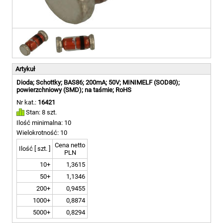
Artykuł
Dioda; Schottky; BAS86; 200mA; 50V; MINIMELF (SOD80);
powierzchniowy (SMD); na taśmie; RoHS
Nr kat.:
16421
Stan: 8 szt.
Ilość minimalna: 10
Wielokrotność: 10
Cena netto
Ilość [ szt. ]
PLN
10+
1,3615
50+
1,1346
200+
0,9455
1000+
0,8874
5000+
0,8294