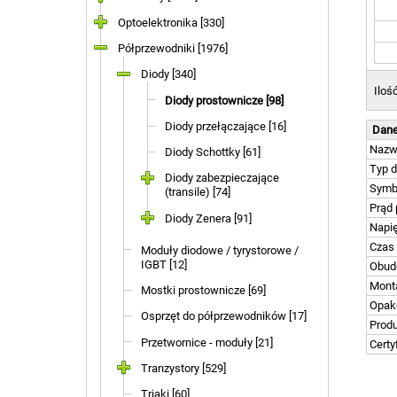
Optoelektronika [330]
Półprzewodniki [1976]
Diody [340]
Iloś
Diody prostownicze [98]
Diody przełączające [16]
Dane
Naz
Diody Schottky [61]
Typ d
Diody zabezpieczające
Symb
(transile) [74]
Prąd
Diody Zenera [91]
Napi
Czas
Moduły diodowe / tyrystorowe /
IGBT [12]
Obud
Mont
Mostki prostownicze [69]
Opak
Osprzęt do półprzewodników [17]
Prod
Przetwornice - moduły [21]
Certy
Tranzystory [529]
Triaki [60]