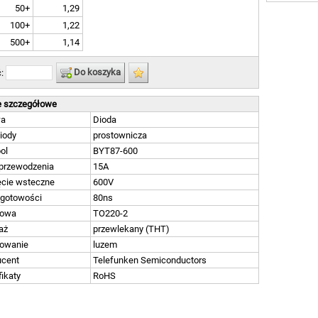
50+
1,29
100+
1,22
500+
1,14
Do koszyka
ć:
 szczegółowe
wa
Dioda
iody
prostownicza
ol
BYT87-600
 przewodzenia
15A
ęcie wsteczne
600V
 gotowości
80ns
owa
TO220-2
aż
przewlekany (THT)
owanie
luzem
ucent
Telefunken Semiconductors
fikaty
RoHS