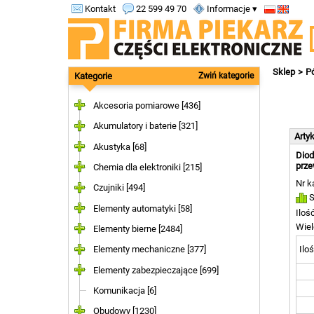
Kontakt
22 599 49 70
Informacje ▾
Sklep
P
Kategorie
Zwiń kategorie
Akcesoria pomiarowe [436]
Akumulatory i baterie [321]
Arty
Akustyka [68]
Diod
prze
Chemia dla elektroniki [215]
Nr k
Czujniki [494]
S
Elementy automatyki [58]
Iloś
Wiel
Elementy bierne [2484]
Iloś
Elementy mechaniczne [377]
Elementy zabezpieczające [699]
Komunikacja [6]
Obudowy [1230]