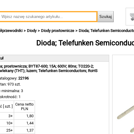
ółprzewodniki
Diody
Diody prostownicze
Dioda; Telefunken Semiconduct
Dioda; Telefunken Semiconduc
kuł
a; prostownicza; BYT87-600; 15A; 600V; 80ns; TO220-2;
wlekany (THT); luzem; Telefunken Semiconductors; RoHS
atalogowy:
22196
tan: 973 szt.
ć minimalna: 3
okrotność: 1
Cena netto
ć [ szt. ]
PLN
3+
1,80
10+
1,44
25+
1,37