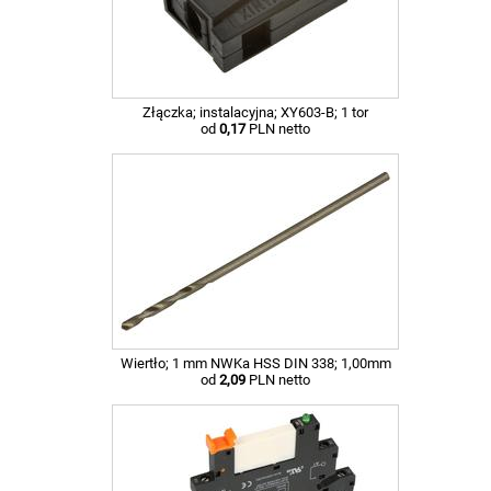
Złączka; instalacyjna; XY603-B; 1 tor
od
0,17
PLN netto
Wiertło; 1 mm NWKa HSS DIN 338; 1,00mm
od
2,09
PLN netto