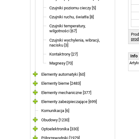
Czujniki poziomu cieczy [5]
Czujniki ruchu, światła [8]
Czujniki temperatury,
wilgotności [67]
Prod
prod
Czujniki wychylenia, wibracji,
nacisku [3]
Kontaktrony [27]
Info
Artyk
Magnesy [70]
Elementy automatyki [60]
Elementy bierne [2483]
Elementy mechaniczne [377]
Elementy zabezpieczające [699]
Komunikacja [6]
Obudowy [1230]
Optoelektronika [330]
Półprzewodniki [1979]