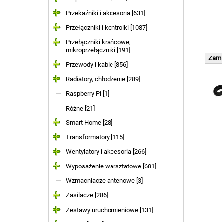
Przekaźniki i akcesoria [631]
Przełączniki i kontrolki [1087]
Przełączniki krańcowe,
mikroprzełączniki [191]
Zami
Przewody i kable [856]
Radiatory, chłodzenie [289]
Raspberry Pi [1]
Różne [21]
Smart Home [28]
Transformatory [115]
Wentylatory i akcesoria [266]
Wyposażenie warsztatowe [681]
Wzmacniacze antenowe [3]
Zasilacze [286]
Zestawy uruchomieniowe [131]