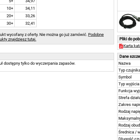
5+
34,97
10+
34,11
20+
33,26
30+
32,41
ukt wycofany z oferty. Nie można go już zamówić.
Podobne
Pliki do po
ukty znajdziesz tutaj.
Karta ka
Dane szcz
uł dostępny tylko do wyczerpania zapasów.
Nazwa
Typ czujnik
Symbol
Typ wyjścia
Funkcja wyj
Strefa dział
Zakres napi
Rodzaj napi
Maksymalny
Rodzaj obu
Średnica / 
Długość czu