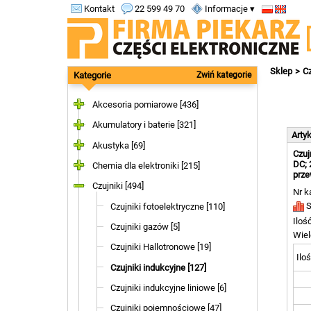
Kontakt
22 599 49 70
Informacje ▾
Sklep
Cz
Kategorie
Zwiń kategorie
Akcesoria pomiarowe [436]
Akumulatory i baterie [321]
Arty
Akustyka [69]
Czuj
DC; 
Chemia dla elektroniki [215]
prz
Czujniki [494]
Nr k
S
Czujniki fotoelektryczne [110]
Iloś
Czujniki gazów [5]
Wiel
Czujniki Hallotronowe [19]
Iloś
Czujniki indukcyjne [127]
Czujniki indukcyjne liniowe [6]
Czujniki pojemnościowe [47]