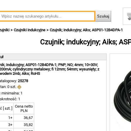
ujniki
Czujniki indukcyjne
Czujnik; indukcyjny; Aiks; ASP01-12B4DPA-1
Czujnik; indukcyjny; Aiks; A
kuł
nik; indukcyjny; ASP01-12B4DPA-1; PNP; NO; 4mm; 10÷30V;
200mA; cylindryczny metalowy; fi 12mm; 54mm; wysunięty; z
ewodem 2mb; Aiks; RoHS
atalogowy:
25278
tan: 0 szt.
ć minimalna: 1
okrotność: 1
Cena netto
ć [ szt. ]
PLN
1+
36,67
3+
35,82