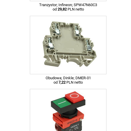
Tranzystor; Infineon; SPW47N60C3
od
29,82
PLN netto
Obudowa; Dinkle; DMER-01
od
7,22
PLN netto