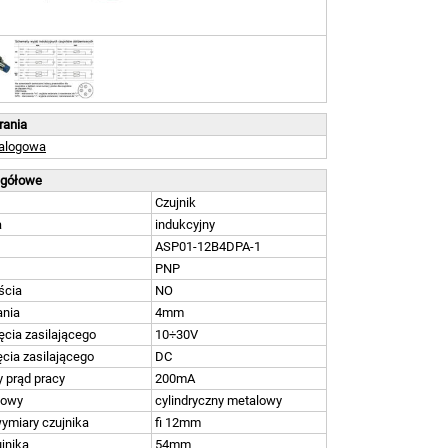
brania
talogowa
egółowe
Czujnik
a
indukcyjny
ASP01-12B4DPA-1
PNP
ścia
NO
ania
4mm
ęcia zasilającego
10÷30V
ęcia zasilającego
DC
 prąd pracy
200mA
dowy
cylindryczny metalowy
wymiary czujnika
fi 12mm
jnika
54mm