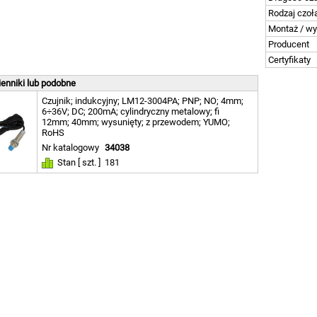
Rodzaj czoł
Montaż / w
Producent
Certyfikaty
enniki lub podobne
Czujnik; indukcyjny; LM12-3004PA; PNP; NO; 4mm;
6÷36V; DC; 200mA; cylindryczny metalowy; fi
12mm; 40mm; wysunięty; z przewodem; YUMO;
RoHS
Nr katalogowy
34038
Stan [ szt. ]
181