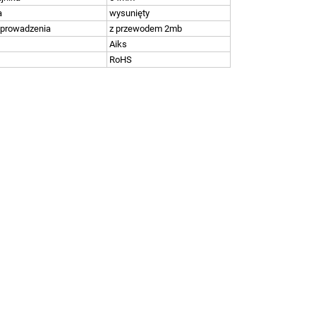
a
wysunięty
yprowadzenia
z przewodem 2mb
Aiks
RoHS