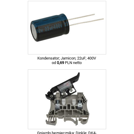
Kondensator; Jamicon; 22uF; 400V
od
0,69
PLN netto
Gniazdo bezpiecznika; Dinkle; DK4-