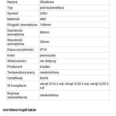
Nazwa
Obudowa
Typ
pod wyświetlacz
Symbol
Z49J
Materiał
ABS
Długość zewnętrzna
145mm
Szerokość
80mm
zewnętrzna
Wysokość
35mm
zewnętrzna
Klasa szczelności
IP10
Kolor
jasnoszary
Właściwości
nie dotyczy
Producent
Kradex
Temperatura pracy
nieokreślona
Certyfikaty
RoHS
wkręt 3/16 2 szt; wkręt 3/20 2 szt; wkręt 3/25 2
W komplecie
szt
Rozmiar
nieokreślony
wyświetlacza
Inni klienci kupili także