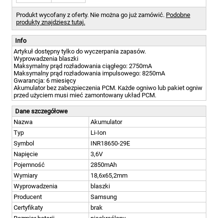
Produkt wycofany z oferty. Nie można go już zamówić.
Podobne
produkty znajdziesz tutaj.
Info
Artykuł dostępny tylko do wyczerpania zapasów.
Wyprowadzenia blaszki
Maksymalny prąd rozładowania ciągłego: 2750mA
Maksymalny prąd rozładowania impulsowego: 8250mA
Gwarancja: 6 miesięcy
Akumulator bez zabezpieczenia PCM. Każde ogniwo lub pakiet ogniw
przed użyciem musi mieć zamontowany układ PCM.
Dane szczegółowe
Nazwa
Akumulator
Typ
Li-Ion
Symbol
INR18650-29E
Napięcie
3,6V
Pojemność
2850mAh
Wymiary
18,6x65,2mm
Wyprowadzenia
blaszki
Producent
Samsung
Certyfikaty
brak