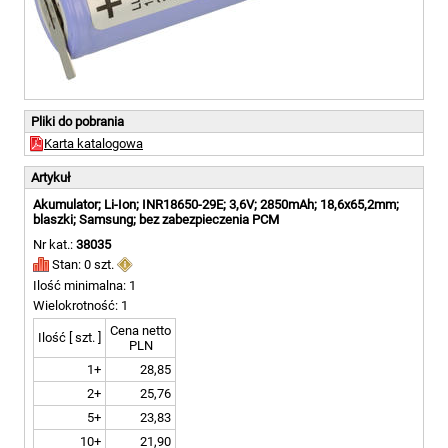
Pliki do pobrania
Karta katalogowa
Artykuł
Akumulator; Li-Ion; INR18650-29E; 3,6V; 2850mAh; 18,6x65,2mm;
blaszki; Samsung; bez zabezpieczenia PCM
Nr kat.:
38035
Stan: 0 szt.
Ilość minimalna: 1
Wielokrotność: 1
Cena netto
Ilość [ szt. ]
PLN
1+
28,85
2+
25,76
5+
23,83
10+
21,90