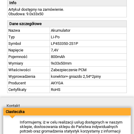
Info
Artykuł dostępny na zamówienie.
Obudowa: 9.0x33x50
Dane szczegółowe
Nazwa
Akumulator
Typ
Li-Po
Symbol
LP453350-2S1P
Napięcie
7,4V
Pojemność
800mAh
Wymiary
9x33x50mm
Właściwości
Zabezpieczenie PCM
Wyprowadzenia
konektor+ gniazdo 2,54*2piny
Producent
AKYGA
Certyfikaty
RoHS
Kontakt
Dostawa
Ciasteczka
Płatność
Zwroty
Informujemy, iż w celu realizacji usług dostępnych w naszym
Reklamacje
sklepie, dostosowania sklepu do Państwa indywidualnych
Regulamin
potrzeb oraz gromadzenia statystyk korzystamy z informacji
Polityka Prywatności