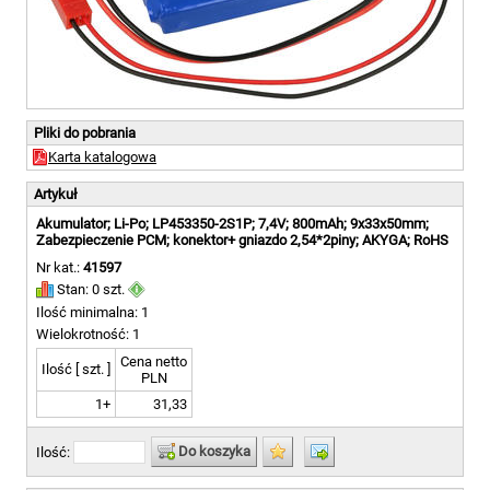
Pliki do pobrania
Karta katalogowa
Artykuł
Akumulator; Li-Po; LP453350-2S1P; 7,4V; 800mAh; 9x33x50mm;
Zabezpieczenie PCM; konektor+ gniazdo 2,54*2piny; AKYGA; RoHS
Nr kat.:
41597
Stan: 0 szt.
Ilość minimalna: 1
Wielokrotność: 1
Cena netto
Ilość [ szt. ]
PLN
1+
31,33
Do koszyka
Ilość: